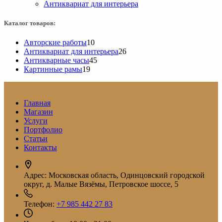
Антиквариат для интерьера
Каталог товаров:
10
Авторские работы
10
товаров
26
Антиквариат для интерьера
26
45
товаров
Антикварные часы
45
19
товаров
Картинные рамы
19
товаров
Главная
Магазин
Услуги
Портфолио
Статьи
Контакты
Адрес:
Московская область, Одинцовский городской
округ, д. Малые Вязёмы, Петровское шоссе, 5
Телефон:
+7 985 442 27 83