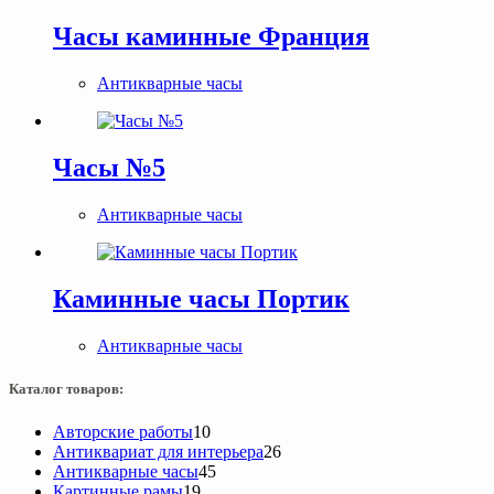
Часы каминные Франция
Антикварные часы
Часы №5
Антикварные часы
Каминные часы Портик
Антикварные часы
Каталог товаров:
10
Авторские работы
10
товаров
26
Антиквариат для интерьера
26
45
товаров
Антикварные часы
45
19
товаров
Картинные рамы
19