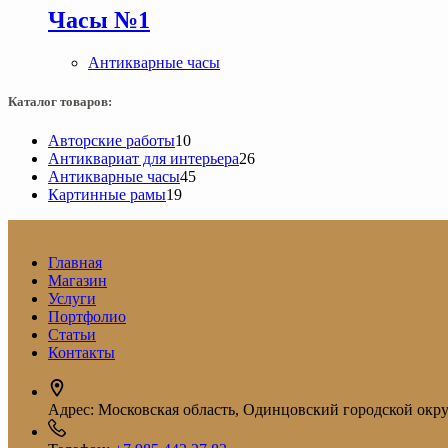
Часы №1
Антикварные часы
Каталог товаров:
10
Авторские работы
10
товаров
26
Антиквариат для интерьера
26
45
товаров
Антикварные часы
45
19
товаров
Картинные рамы
19
товаров
Главная
Магазин
Услуги
Портфолио
Статьи
Контакты
Адрес:
Московская область, Одинцовский городской округ