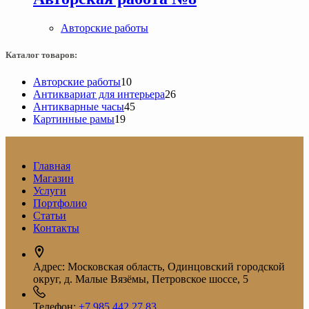
Авторские работы
Каталог товаров:
10
Авторские работы
10
товаров
26
Антиквариат для интерьера
26
45
товаров
Антикварные часы
45
19
товаров
Картинные рамы
19
товаров
Главная
Магазин
Услуги
Портфолио
Статьи
Контакты
Адрес:
Московская область, Одинцовский городской
округ, д. Малые Вязёмы, Петровское шоссе, 5
Телефон:
+7 985 442 27 83