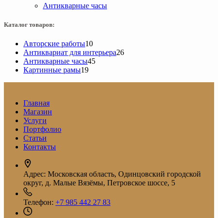
Антикварные часы
Каталог товаров:
10
Авторские работы
10
товаров
26
Антиквариат для интерьера
26
45
товаров
Антикварные часы
45
19
товаров
Картинные рамы
19
товаров
Главная
Магазин
Услуги
Портфолио
Статьи
Контакты
Адрес:
Московская область, Одинцовский городской
округ, д. Малые Вязёмы, Петровское шоссе, 5
Телефон:
+7 985 442 27 83