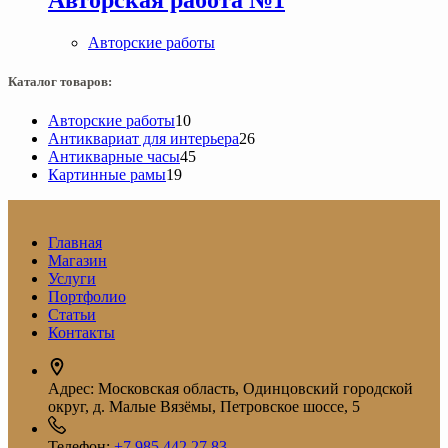
Авторские работы
Каталог товаров:
10
Авторские работы
10
товаров
26
Антиквариат для интерьера
26
45
товаров
Антикварные часы
45
19
товаров
Картинные рамы
19
товаров
Главная
Магазин
Услуги
Портфолио
Статьи
Контакты
Адрес:
Московская область, Одинцовский городской
округ, д. Малые Вязёмы, Петровское шоссе, 5
Телефон:
+7 985 442 27 83