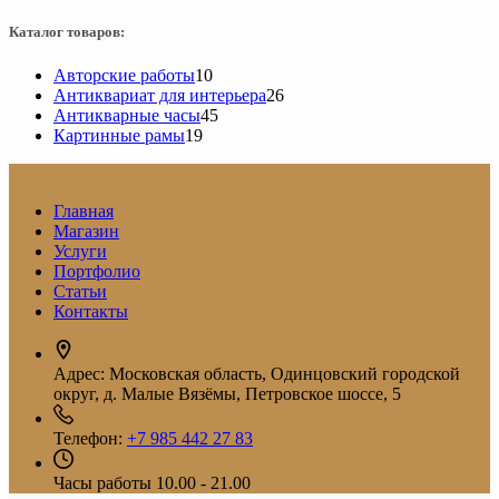
Каталог товаров:
10
Авторские работы
10
товаров
26
Антиквариат для интерьера
26
45
товаров
Антикварные часы
45
19
товаров
Картинные рамы
19
товаров
Главная
Магазин
Услуги
Портфолио
Статьи
Контакты
Адрес:
Московская область, Одинцовский городской
округ, д. Малые Вязёмы, Петровское шоссе, 5
Телефон:
+7 985 442 27 83
Часы работы
10.00 - 21.00