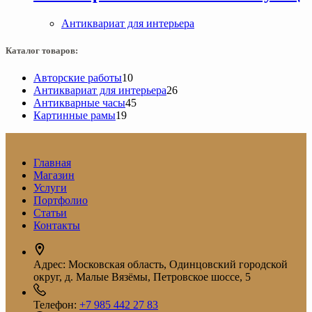
Антиквариат для интерьера
Каталог товаров:
10
Авторские работы
10
товаров
26
Антиквариат для интерьера
26
45
товаров
Антикварные часы
45
19
товаров
Картинные рамы
19
товаров
Главная
Магазин
Услуги
Портфолио
Статьи
Контакты
Адрес:
Московская область, Одинцовский городской
округ, д. Малые Вязёмы, Петровское шоссе, 5
Телефон:
+7 985 442 27 83