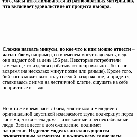
того,
часы изготавливаются из разнообразных материалов,
что вызывает удовольствие от процесса выбора.
Сложно назвать минусы, но кое-что к ним можно отнести –
часы с боем,
например, со временем могут надоедать, ведь
они издают бой за день 156 раз. Некоторые потребители
замечают, что изделия срабатывают неправильно – бьют не
вовремя (на несколько минут позже или раньше). Кроме того,
бой часов может вызвать у соседей раздражение, и придется,
сталкиваясь с ними на лестничной клетке, ощущать на себе
неприятные взгляды.
Но в то же время часы с боем, маятником и мелодией с
оригинальной акустикой издаваемого звука подчеркнут перед
гостями, что хозяева дома – изысканные и респектабельные
люди. Звон внесет в дом оживление, поднимет
настроение.
Издревле модель считалась дорогим
декоративным элементом, и по-прежнему такие часы