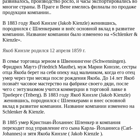
развивалось, производство росло, и часы экспортировались во
многие страны. В Праге и Вене имелись филиалы по продаже
продукции компании..
В 1883 году Якоб Кинзле (Jakob Kienzle) женившись,
породнился с Шленкерами и внёс основной вклад в развитие
компании. Название компании было изменено на «Schlenker &
Kienzle».
Якоб Кинзле родился 12 апреля 1859 г.
В семье торговца зерном в Швеннингене (Schwenningen).
Фридрих Маутэ (Friedrich Mauthe), муж Марии Кинзле, сестры
отца Якоба берет на себя опеку над мальчиком, когда его отец
умер через три месяца после рождения Якоба. До 14 лет Якоб
познаёт часовое мастерство на фабрике своего дяди, после
чего с энтузиазмом учится коммерции в торговой лавке в
Триберге (Triberg). В 1883 году Якоб Кинзле (Jakob Kienzle)
женившись, породнился с Шленкерами и внес основной
вклад в развитие компании. Название компании изменено на
Schlenker & Kienzle.
В 1885 умер Кристиан-Йоханнес Шленкер и компания
переходит под управление его сына Карла- Йоханнеса (Carl-
Johannes) и зятя Якоба Кинзле ( Jakob Kienzle ).